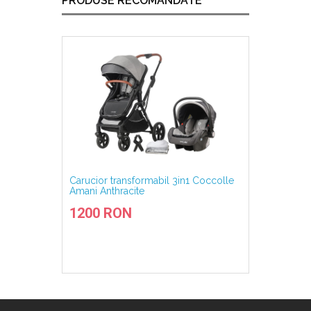
PRODUSE RECOMANDATE
Carucior transformabil 3in1 Coccolle
Carucio
Amani Anthracite
Ravell
1200 RON
1250