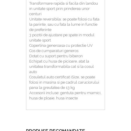
Transformare rapida si facila din landou
in unitate sport prin prinderea unor
centuri
Unitate reversibila: se poate folosi cu fata
la parinte, sau cu fata la lume in functie
de preferinte
3 pozitii de ajustare pe spate in modul
unitate sport
Copertina generoasa cu protectie UV
Cos de cumparaturi generos
Dotat cu suport pentru biberon
Echipat cu husa de picioare, atat la
unitatea transformabila cat si la cosul
auto
Cosuletul auto certificat iSize, se poate
folosi in masina si pe cadrul caruciorului
pana la greutatea de 13 kg
Accesorii incluse: gentuta pentru mamici,
husa de ploaie, husa insecte