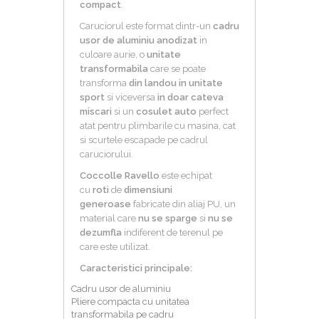
compact
.
Caruciorul este format dintr-un
cadru
usor de aluminiu anodizat
in
culoare aurie, o
unitate
transformabila
care se poate
transforma
din landou in unitate
sport
si viceversa
in doar cateva
miscari
si un
cosulet auto
perfect
atat pentru plimbarile cu masina, cat
si scurtele escapade pe cadrul
caruciorului.
Coccolle Ravello
este echipat
cu
roti
de
dimensiuni
generoase
fabricate din aliaj PU, un
material care
nu se sparge
si
nu se
dezumfla
indiferent de terenul pe
care este utilizat.
Caracteristici principale:
Cadru usor de aluminiu
Pliere compacta cu unitatea
transformabila pe cadru