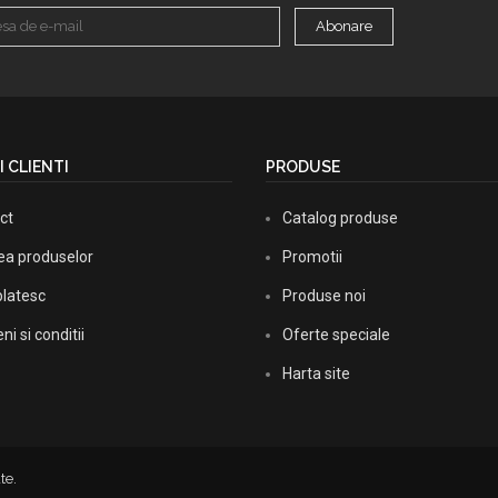
Abonare
I CLIENTI
PRODUSE
ct
Catalog produse
rea produselor
Promotii
latesc
Produse noi
i si conditii
Oferte speciale
Harta site
te.