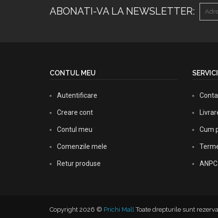
ABONATI-VA LA NEWSLETTER:
CONTUL MEU
SERVICI
Autentificare
Conta
Creare cont
Livra
Contul meu
Cum p
Comenzile mele
Termen
Retur produse
ANPC
Copyright 2026 ©
Prichi Mall
Toate drepturile sunt rezerva