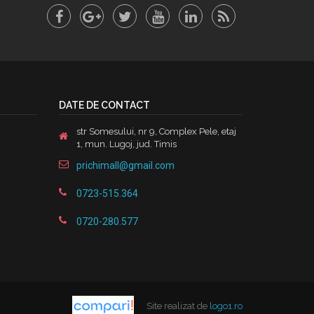
DATE DE CONTACT
str Somesului, nr 9, Complex Pele, etaj
1, mun. Lugoj, jud. Timis
prichimall@gmail.com
0723-515.364
0720-280.577
Site realizat de
logo1.ro