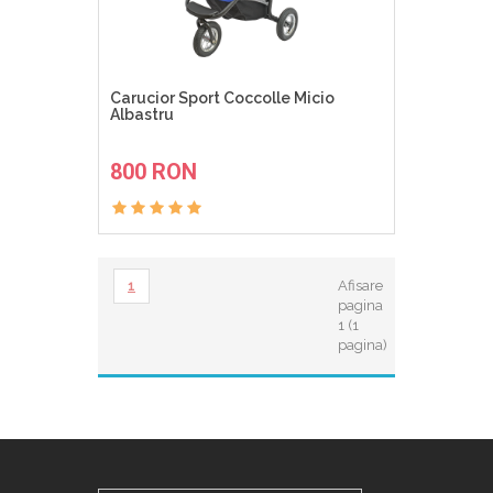
Carucior Sport Coccolle Micio
Albastru
ADAUGA IN COS
800 RON
1
Afisare
pagina
1 (1
pagina)