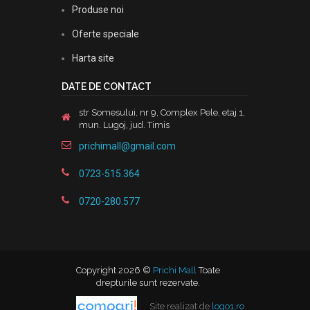
Produse noi
Oferte speciale
Harta site
DATE DE CONTACT
str Somesului, nr 9, Complex Pele, etaj 1,
mun. Lugoj, jud. Timis
prichimall@gmail.com
0723-515.364
0720-280.577
Copyright 2026 ©
Prichi Mall
Toate
drepturile sunt rezervate.
Site realizat de
logo1.ro