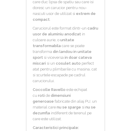
care duc lipsa de spatiu sau care isi
doresc un carucior pentru nou-
nascuti usor de utilizat si
extrem de
compact
.
Caruciorul este format dintr-un
cadru
usor de aluminiu anodizat
in
culoare aurie, o
unitate
transformabila
care se poate
transforma
din landou in unitate
sport
si viceversa
in doar cateva
miscari
si un
cosulet auto
perfect
atat pentru plimbarile cu masina, cat
si scurtele escapade pe cadrul
caruciorului.
Coccolle Ravello
este echipat
cu
roti
de
dimensiuni
generoase
fabricate din aliaj PU, un
material care
nu se sparge
si
nu se
dezumfla
indiferent de terenul pe
care este utilizat.
Caracteristici principale: