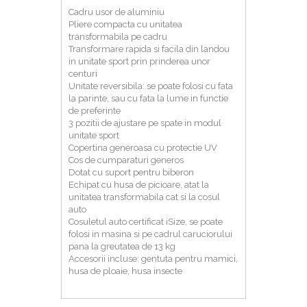
Cadru usor de aluminiu
Pliere compacta cu unitatea
transformabila pe cadru
Transformare rapida si facila din landou
in unitate sport prin prinderea unor
centuri
Unitate reversibila: se poate folosi cu fata
la parinte, sau cu fata la lume in functie
de preferinte
3 pozitii de ajustare pe spate in modul
unitate sport
Copertina generoasa cu protectie UV
Cos de cumparaturi generos
Dotat cu suport pentru biberon
Echipat cu husa de picioare, atat la
unitatea transformabila cat si la cosul
auto
Cosuletul auto certificat iSize, se poate
folosi in masina si pe cadrul caruciorului
pana la greutatea de 13 kg
Accesorii incluse: gentuta pentru mamici,
husa de ploaie, husa insecte