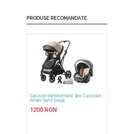
PRODUSE RECOMANDATE
Carucior transformabil 3in1 Coccolle
Caruci
Amani Sand beige
albastr
1200 RON
800 