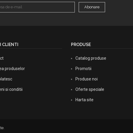
Abonare
I CLIENTI
PRODUSE
ct
Catalog produse
rea produselor
Promotii
latesc
Produse noi
i si conditii
Oferte speciale
Harta site
te.