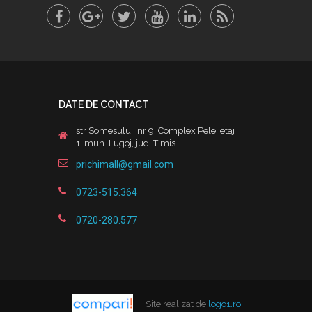
DATE DE CONTACT
str Somesului, nr 9, Complex Pele, etaj
1, mun. Lugoj, jud. Timis
prichimall@gmail.com
0723-515.364
0720-280.577
Site realizat de
logo1.ro