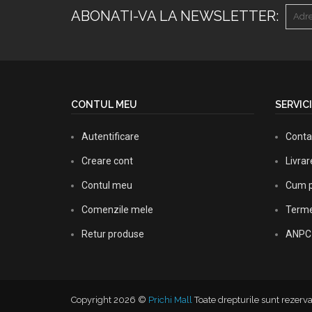
ABONATI-VA LA NEWSLETTER:
CONTUL MEU
SERVICI
Autentificare
Conta
Creare cont
Livra
Contul meu
Cum p
Comenzile mele
Termen
Retur produse
ANPC
Copyright 2026 ©
Prichi Mall
Toate drepturile sunt rezerva