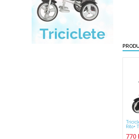
PRODU
Tricicl
Rito+ 
770