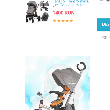
Carucior Transformabil
3in1 Coccolle Melora
Moonlit Grey
1400 RON
DES
OPIN