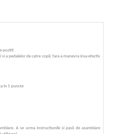
e pozitii
 si a pedalelor de catre copil, fara a manevra insa efectiv
ta in 5 puncte
mblare. A se urma instructiunile si pasii de asamblare