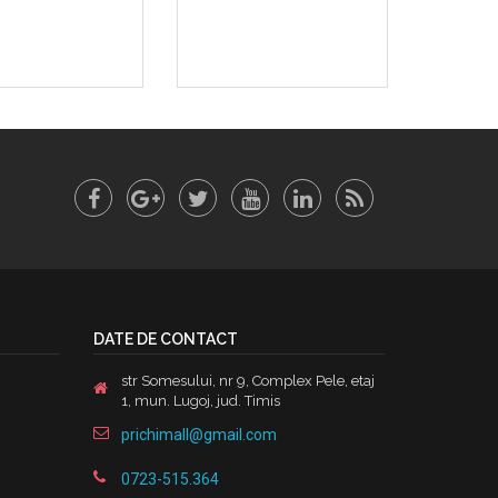
DATE DE CONTACT
str Somesului, nr 9, Complex Pele, etaj
1, mun. Lugoj, jud. Timis
prichimall@gmail.com
0723-515.364