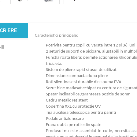
CRIERE
Caracteristici principale:
Potrivita pentru copiii cu varsta intre 12 si 36 luni
II
2 seturi de suporti de picioare, ajustabili in multipl
Functia roata libera: permite actionarea ghidonului
tricicleta.
Sistem de pliere rapid si usor de utilizat
Dimensiune compacta dupa pliere
Roti silentioase si durabile din spuma EVA
Sezut bine matlasat echipat cu centura de siguran
Spatar inclinabil ce garanteaza pozitie de somn
Cadru metalic rezistent
Copertina XXL cu protectie UV
Tija auxiliara telescopica pentru parinti
Pedale antialunecare
Frana dubla pe rotile din spate
Produsul nu este asamblat in cutie, necesita asa