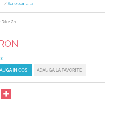
ii
/
Scrie opinia ta
 Rito+ Gri
0 RON
62
AUGA IN COS
ADAUGA LA FAVORITE