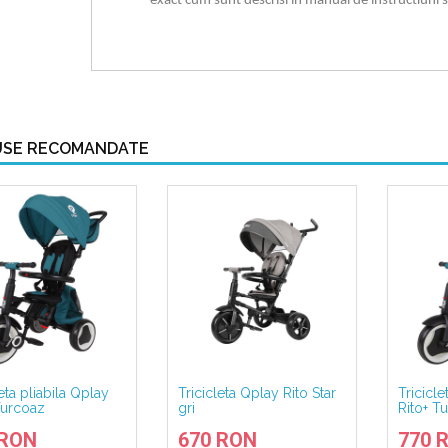
exact cum sunt descrisi in manual de instructiuni si
SE RECOMANDATE
eta pliabila Qplay
Tricicleta Qplay Rito Star
Tricicle
Turcoaz
gri
Rito+ T
 RON
670 RON
770 