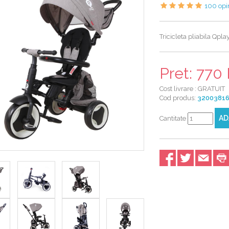
100 opin
Tricicleta pliabila Qplay
Pret: 77
Cost livrare : GRATUIT
Cod produs:
3200381
AD
Cantitate