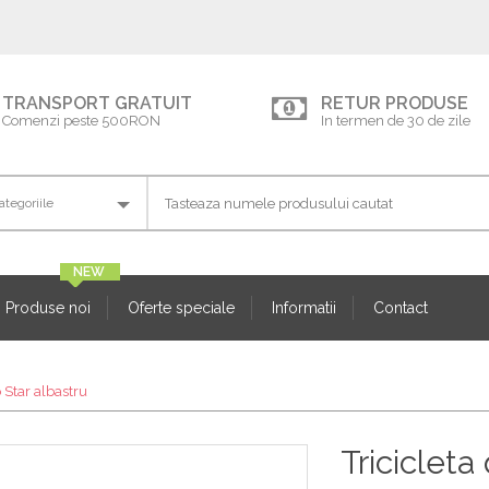
TRANSPORT GRATUIT
RETUR PRODUSE
Comenzi peste 500RON
In termen de 30 de zile
Produse noi
Oferte speciale
Informatii
Contact
o Star albastru
Tricicleta