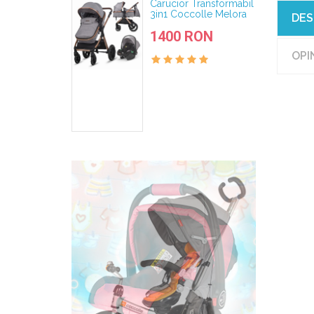
Carucior Transformabil
3in1 Coccolle Melora
DES
Moonlit Grey
1400 RON
OPIN