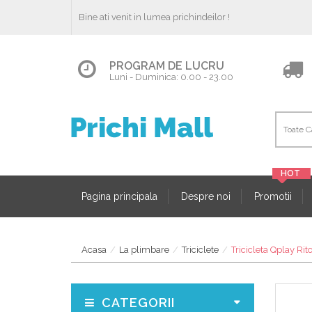
Bine ati venit in lumea prichindeilor !
PROGRAM DE LUCRU
Luni - Duminica: 0.00 - 23.00
Pagina principala
Despre noi
Promotii
Acasa
La plimbare
Triciclete
Tricicleta Qplay Rit
CATEGORII