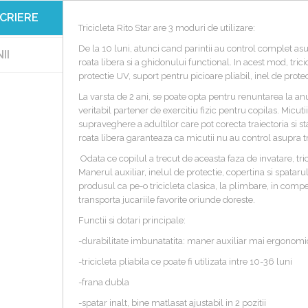
CRIERE
Tricicleta Rito Star are 3 moduri de utilizare:
De la 10 luni, atunci cand parintii au control complet asup
II
roata libera si a ghidonului functional. In acest mod, tric
protectie UV, suport pentru picioare pliabil, inel de protect
La varsta de 2 ani, se poate opta pentru renuntarea la 
veritabil partener de exercitiu fizic pentru copilas. Micut
supraveghere a adultilor care pot corecta traiectoria si s
roata libera garanteaza ca micutii nu au control asupra tr
Odata ce copilul a trecut de aceasta faza de invatare, tric
Manerul auxiliar, inelul de protectie, copertina si spataru
produsul ca pe-o tricicleta clasica, la plimbare, in compet
transporta jucariile favorite oriunde doreste.
Functii si dotari principale:
-durabilitate imbunatatita: maner auxiliar mai ergonomi
-tricicleta pliabila ce poate fi utilizata intre 10-36 luni
-frana dubla
-spatar inalt, bine matlasat ajustabil in 2 pozitii