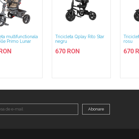
leta multifunctionala
Tricicleta Qplay Rito Star
Tricicle
lle Primo Lunar
negru
rosu
 RON
670 RON
670 
Abonare