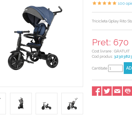
100 opin
Tricicleta Qplay Rito St
Pret: 67
Cost livrare : GRATUIT
Cod produs:
3230382
AD
Cantitate