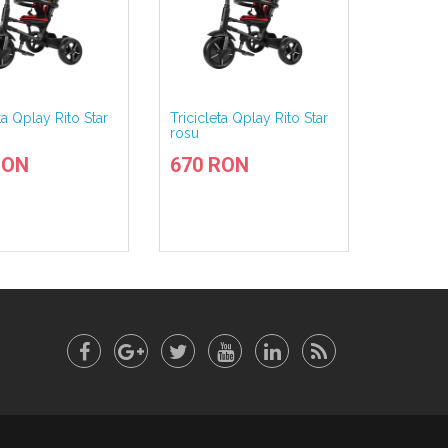
ta Qplay Rito Star
Tricicleta Qplay Rito Star
Triciclet
rosu
Rito+ Vio
RON
670 RON
770 R