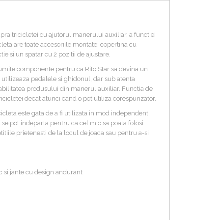
ra tricicletei cu ajutorul manerului auxiliar, a functiei
icleta are toate accesoriile montate: copertina cu
ie si un spatar cu 2 pozitii de ajustare.
anumite componente pentru ca Rito Star sa devina un
ii utilizeaza pedalele si ghidonul, dar sub atenta
tabilitatea produsului din manerul auxiliar. Functia de
icicletei decat atunci cand o pot utiliza corespunzator.
icleta este gata de a fi utilizata in mod independent.
l se pot indeparta pentru ca cel mic sa poata folosi
itiile prietenesti de la locul de joaca sau pentru a-si
c si jante cu design andurant