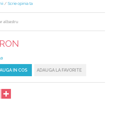
ii
/
Scrie opinia ta
ar albastru
0 RON
30
AUGA IN COS
ADAUGA LA FAVORITE