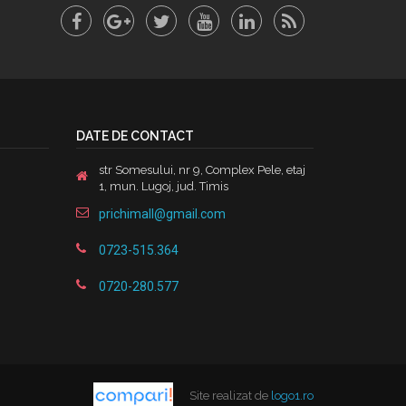
DATE DE CONTACT
str Somesului, nr 9, Complex Pele, etaj
1, mun. Lugoj, jud. Timis
prichimall@gmail.com
0723-515.364
0720-280.577
Site realizat de
logo1.ro