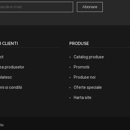
Abonare
I CLIENTI
PRODUSE
ct
Catalog produse
rea produselor
Promotii
latesc
Produse noi
i si conditii
Oferte speciale
Harta site
te.