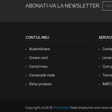
ABONATI-VA LA NEWSLETTER:
CONTUL MEU
SERVICI
Autentificare
Conta
Creare cont
Livra
Contul meu
Cum p
Comenzile mele
Termen
Retur produse
ANPC
Copyright 2026 ©
Prichi Mall
Toate drepturile sunt rezerva