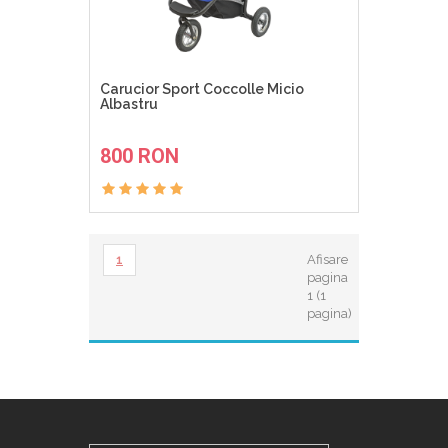
Carucior Sport Coccolle Micio
Albastru
ADAUGA IN COS
800 RON
1
Afisare
pagina
1 (1
pagina)